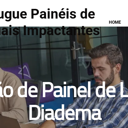
ugue Painéis de
HOME
uais Impactantes
o de Painel de
Diadema