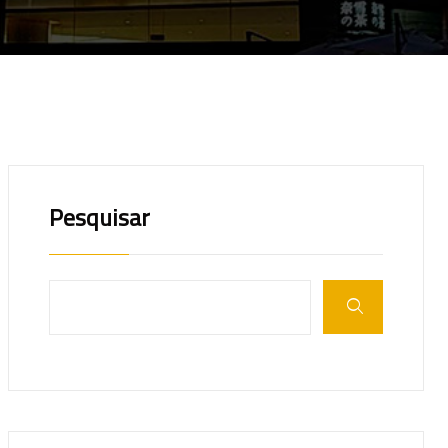
Pesquisar