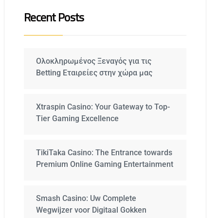
Recent Posts
Ολοκληρωμένος Ξεναγός για τις
Betting Εταιρείες στην χώρα μας
Xtraspin Casino: Your Gateway to Top-
Tier Gaming Excellence
TikiTaka Casino: The Entrance towards
Premium Online Gaming Entertainment
Smash Casino: Uw Complete
Wegwijzer voor Digitaal Gokken